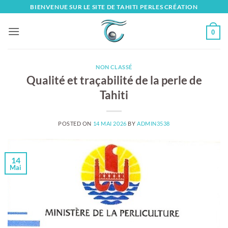
Skip
BIENVENUE SUR LE SITE DE TAHITI PERLES CRÉATION
to
content
0
NON CLASSÉ
Qualité et traçabilité de la perle de
Tahiti
POSTED ON
14 MAI 2026
BY
ADMIN3538
14
Mai