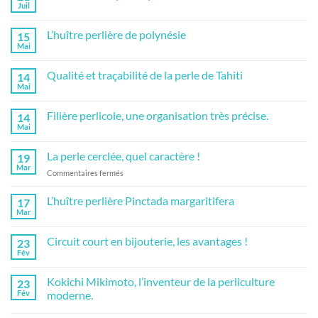
Juil
Aucun
commentaire
sur
L’huître perlière de polynésie
15
La
récolte
Mai
Aucun
des
commentaire
perles
sur
partie
Qualité et traçabilité de la perle de Tahiti
14
L’huître
1
perlière
Mai
Aucun
de
commentaire
polynésie
sur
Filière perlicole, une organisation très précise.
14
Qualité
et
Mai
Aucun
traçabilité
commentaire
de
sur
la
La perle cerclée, quel caractère !
19
Filière
perle
perlicole,
Mar
de
sur
Commentaires fermés
une
Tahiti
La
organisation
très
perle
L’huître perlière Pinctada margaritifera
17
précise.
cerclée,
Mar
Aucun
quel
commentaire
caractère
sur
Circuit court en bijouterie, les avantages !
23
L’huître
!
perlière
Fév
Aucun
Pinctada
commentaire
margaritifera
sur
Kokichi Mikimoto, l’inventeur de la perliculture
23
Circuit
court
Fév
moderne.
en
Aucun
bijouterie,