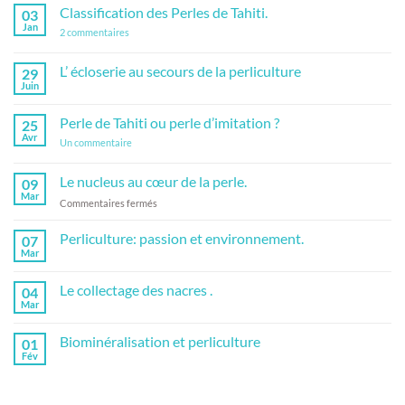
commentaire
les
Classification des Perles de Tahiti.
03
sur
avantages
Kokichi
!
Jan
sur
2 commentaires
Mikimoto,
Classification
l’inventeur
des
de
Perles
L’ écloserie au secours de la perliculture
29
la
de
perliculture
Juin
Aucun
Tahiti.
moderne.
commentaire
sur
Perle de Tahiti ou perle d’imitation ?
25
L’
écloserie
Avr
sur
Un commentaire
au
Perle
secours
de
de
Tahiti
Le nucleus au cœur de la perle.
09
la
ou
perliculture
Mar
perle
sur
Commentaires fermés
d’imitation
Le
?
nucleus
Perliculture: passion et environnement.
07
au
Mar
Aucun
cœur
commentaire
de
sur
Le collectage des nacres .
04
Perliculture:
la
passion
Mar
Aucun
perle.
et
commentaire
environnement.
sur
Biominéralisation et perliculture
01
Le
collectage
Fév
Aucun
des
commentaire
nacres
sur
.
Biominéralisation