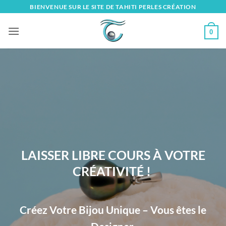
Skip
BIENVENUE SUR LE SITE DE TAHITI PERLES CRÉATION
to
content
0
LAISSER LIBRE COURS À VOTRE
CRÉATIVITÉ !
Créez Votre Bijou Unique – Vous êtes le