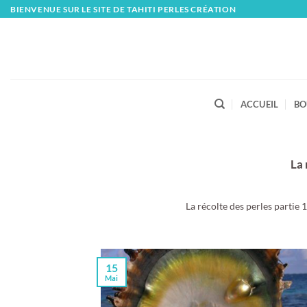
Skip
BIENVENUE SUR LE SITE DE TAHITI PERLES CRÉATION
to
content
ACCUEIL
BO
La 
La récolte des perles partie 1
15
Mai