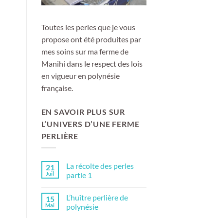
Toutes les perles que je vous
propose ont été produites par
mes soins sur ma ferme de
Manihi dans le respect des lois
en vigueur en polynésie
française.
EN SAVOIR PLUS SUR
L’UNIVERS D’UNE FERME
PERLIÈRE
La récolte des perles
21
Juil
partie 1
Aucun
commentaire
L’huître perlière de
15
sur
La
Mai
polynésie
récolte
des
Aucun