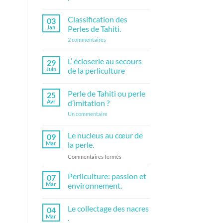
bijouterie,
Aucun
les
commentaire
avantages
Classification des
03
sur
!
Kokichi
Jan
Perles de Tahiti.
Mikimoto,
l’inventeur
sur
2 commentaires
de
Classification
la
des
perliculture
Perles
L’ écloserie au secours
29
moderne.
de
Juin
de la perliculture
Tahiti.
Aucun
commentaire
Perle de Tahiti ou perle
25
sur
L’
Avr
d’imitation ?
écloserie
au
sur
Un commentaire
secours
Perle
de
de
la
Tahiti
Le nucleus au cœur de
09
perliculture
ou
Mar
la perle.
perle
d’imitation
sur
Commentaires fermés
?
Le
nucleus
Perliculture: passion et
07
au
Mar
environnement.
cœur
Aucun
de
commentaire
Le collectage des nacres
la
04
sur
Perliculture:
perle.
Mar
.
passion