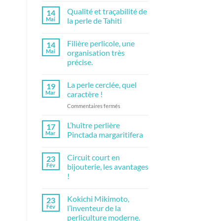
perles
commentaire
Qualité et traçabilité de
14
partie
sur
1
L’huître
Mai
la perle de Tahiti
perlière
de
Aucun
polynésie
commentaire
Filière perlicole, une
14
sur
Qualité
Mai
organisation très
et
précise.
traçabilité
de
Aucun
la
commentaire
perle
La perle cerclée, quel
19
sur
de
Filière
Mar
caractère !
Tahiti
perlicole,
une
sur
Commentaires fermés
organisation
La
très
perle
précise.
L’huître perlière
17
cerclée,
Mar
Pinctada margaritifera
quel
Aucun
caractère
commentaire
Circuit court en
!
23
sur
L’huître
Fév
bijouterie, les avantages
perlière
!
Pinctada
margaritifera
Aucun
commentaire
Kokichi Mikimoto,
23
sur
Circuit
Fév
l’inventeur de la
court
perliculture moderne.
en