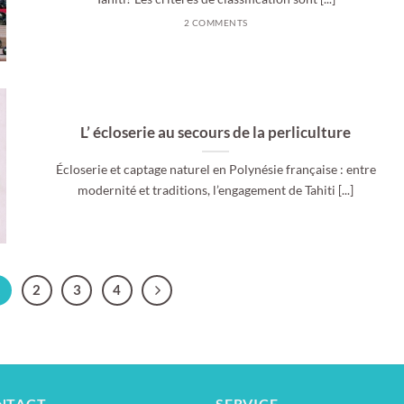
2 COMMENTS
L’ écloserie au secours de la perliculture
Écloserie et captage naturel en Polynésie française : entre
modernité et traditions, l’engagement de Tahiti [...]
1
2
3
4
NTACT
SERVICE