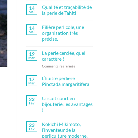
perles
commentaire
Qualité et traçabilité de
14
partie
sur
1
L’huître
Mai
la perle de Tahiti
perlière
de
Aucun
polynésie
commentaire
Filière perlicole, une
14
sur
Qualité
Mai
organisation très
et
précise.
traçabilité
de
Aucun
la
commentaire
perle
La perle cerclée, quel
19
sur
de
Filière
Mar
caractère !
Tahiti
perlicole,
une
sur
Commentaires fermés
organisation
La
très
perle
précise.
L’huître perlière
17
cerclée,
Mar
Pinctada margaritifera
quel
Aucun
caractère
commentaire
Circuit court en
!
23
sur
L’huître
Fév
bijouterie, les avantages
perlière
!
Pinctada
margaritifera
Aucun
commentaire
Kokichi Mikimoto,
23
sur
Circuit
Fév
l’inventeur de la
court
perliculture moderne.
en