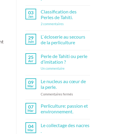
bijouterie,
Aucun
les
commentaire
avantages
Classification des
03
sur
!
Kokichi
Jan
Perles de Tahiti.
Mikimoto,
l’inventeur
sur
2 commentaires
de
Classification
la
des
perliculture
Perles
L’ écloserie au secours
29
moderne.
de
nt
Juin
de la perliculture
Tahiti.
Aucun
commentaire
Perle de Tahiti ou perle
25
sur
L’
Avr
d’imitation ?
écloserie
au
sur
Un commentaire
secours
Perle
de
de
la
Tahiti
Le nucleus au cœur de
09
perliculture
ou
Mar
la perle.
perle
d’imitation
sur
Commentaires fermés
?
Le
nucleus
Perliculture: passion et
07
au
Mar
environnement.
cœur
Aucun
de
commentaire
Le collectage des nacres
la
04
sur
Perliculture:
perle.
Mar
.
passion