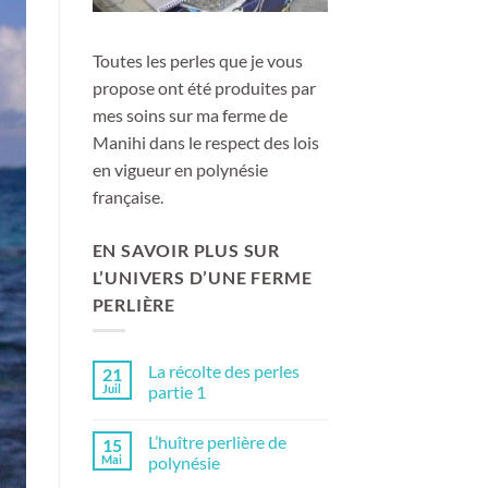
Toutes les perles que je vous
propose ont été produites par
mes soins sur ma ferme de
Manihi dans le respect des lois
en vigueur en polynésie
française.
EN SAVOIR PLUS SUR
L’UNIVERS D’UNE FERME
PERLIÈRE
La récolte des perles
21
Juil
partie 1
Aucun
commentaire
L’huître perlière de
15
sur
La
Mai
polynésie
récolte
des
Aucun