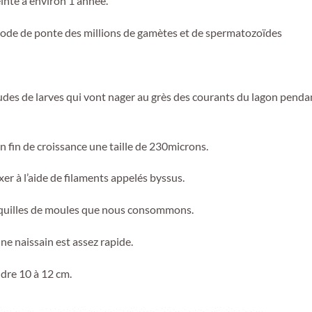
einte à environ 1 année.
iode de ponte des millions de gamètes et de spermatozoïdes
des de larves qui vont nager au grès des courants du lagon penda
n fin de croissance une taille de 230microns.
xer à l’aide de filaments appelés byssus.
coquilles de moules que nous consommons.
e naissain est assez rapide.
ndre 10 à 12 cm.