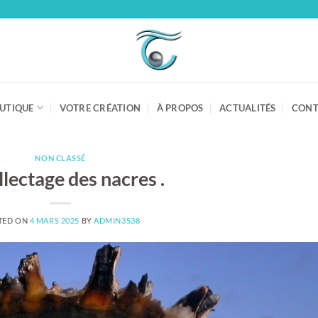
UTIQUE
VOTRE CRÉATION
À PROPOS
ACTUALITÉS
CONT
NON CLASSÉ
llectage des nacres .
TED ON
4 MARS 2025
BY
ADMIN3538