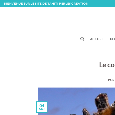
Skip
BIENVENUE SUR LE SITE DE TAHITI PERLES CRÉATION
to
content
ACCUEIL
BO
Le co
POS
04
Mar