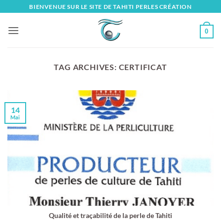
Skip
BIENVENUE SUR LE SITE DE TAHITI PERLES CRÉATION
to
content
0
TAG ARCHIVES:
CERTIFICAT
14
Mai
Qualité et traçabilité de la perle de Tahiti