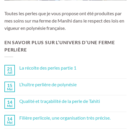
Toutes les perles que je vous propose ont été produites par
mes soins sur ma ferme de Manihi dans le respect des lois en
vigueur en polynésie française.
EN SAVOIR PLUS SUR L’UNIVERS D’UNE FERME
PERLIÈRE
La récolte des perles partie 1
21
Juil
Aucun
commentaire
sur
L’huître perlière de polynésie
15
La
récolte
Mai
Aucun
des
commentaire
perles
sur
partie
Qualité et traçabilité de la perle de Tahiti
14
L’huître
1
perlière
Mai
Aucun
de
commentaire
polynésie
sur
Filière perlicole, une organisation très précise.
14
Qualité
et
Mai
Aucun
traçabilité
commentaire
de