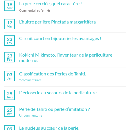
sur
la
La perle cerclée, quel caractère !
19
Filière
perle
perlicole,
Mar
de
sur
Commentaires fermés
une
Tahiti
La
organisation
très
perle
L’huître perlière Pinctada margaritifera
17
précise.
cerclée,
Mar
Aucun
quel
commentaire
caractère
sur
Circuit court en bijouterie, les avantages !
23
L’huître
!
perlière
Fév
Aucun
Pinctada
commentaire
margaritifera
sur
Kokichi Mikimoto, l’inventeur de la perliculture
23
Circuit
court
Fév
moderne.
en
Aucun
bijouterie,
commentaire
les
Classification des Perles de Tahiti.
03
sur
avantages
Kokichi
!
Jan
sur
2 commentaires
Mikimoto,
Classification
l’inventeur
des
de
Perles
L’ écloserie au secours de la perliculture
29
la
de
perliculture
Juin
Aucun
Tahiti.
moderne.
commentaire
sur
Perle de Tahiti ou perle d’imitation ?
25
L’
écloserie
Avr
sur
Un commentaire
au
Perle
secours
de
de
Tahiti
Le nucleus au cœur de la perle.
09
la