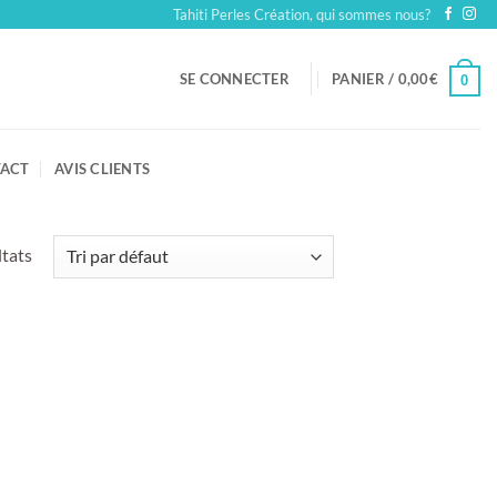
Tahiti Perles Création, qui sommes nous?
SE CONNECTER
PANIER /
0,00
€
0
ACT
AVIS CLIENTS
ltats