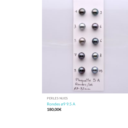
PERLES NUES
Rondes ø9 9.5 A
180,00
€