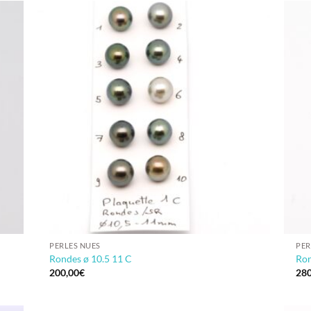
PERLES NUES
PER
Rondes ø 10.5 11 C
Ron
200,00
€
280