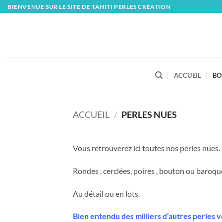
Skip
BIENVENUE SUR LE SITE DE TAHITI PERLES CRÉATION
to
content
ACCUEIL
BO
ACCUEIL
/
PERLES NUES
Vous retrouverez ici toutes nos perles nues.
Rondes , cerclées, poires , bouton ou baroques
Au détail ou en lots.
Bien entendu des milliers d’autres perles 