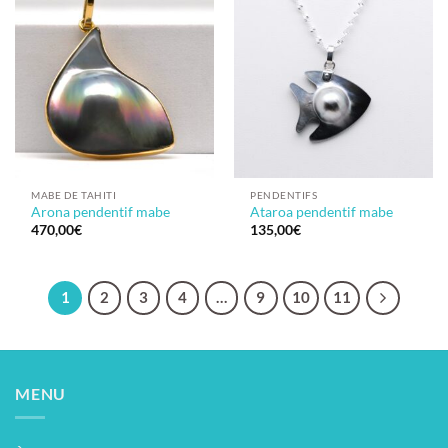
MABE DE TAHITI
PENDENTIFS
Arona pendentif mabe
Ataroa pendentif mabe
470,00
€
135,00
€
1
2
3
4
…
9
10
11
MENU