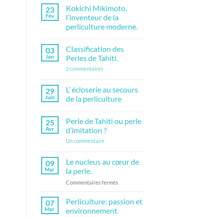
commentaire
Kokichi Mikimoto,
23
sur
Circuit
Fév
l’inventeur de la
court
perliculture moderne.
en
bijouterie,
Aucun
les
commentaire
avantages
Classification des
03
sur
!
Kokichi
Jan
Perles de Tahiti.
Mikimoto,
l’inventeur
sur
2 commentaires
de
Classification
la
des
perliculture
Perles
L’ écloserie au secours
29
moderne.
de
Juin
de la perliculture
Tahiti.
Aucun
commentaire
Perle de Tahiti ou perle
25
sur
L’
Avr
d’imitation ?
écloserie
au
sur
Un commentaire
secours
Perle
de
de
la
Tahiti
Le nucleus au cœur de
09
perliculture
ou
Mar
la perle.
perle
d’imitation
sur
Commentaires fermés
?
Le
nucleus
Perliculture: passion et
07
au
Mar
environnement.
cœur