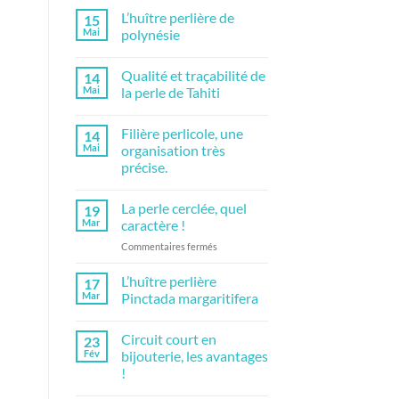
commentaire
L’huître perlière de
15
sur
La
Mai
polynésie
récolte
des
Aucun
perles
commentaire
Qualité et traçabilité de
14
partie
sur
1
L’huître
Mai
la perle de Tahiti
perlière
de
Aucun
polynésie
commentaire
Filière perlicole, une
14
sur
Qualité
Mai
organisation très
et
précise.
traçabilité
de
Aucun
la
commentaire
perle
La perle cerclée, quel
19
sur
de
Filière
Mar
caractère !
Tahiti
perlicole,
une
sur
Commentaires fermés
organisation
La
très
perle
précise.
L’huître perlière
17
cerclée,
Mar
Pinctada margaritifera
quel
Aucun
caractère
commentaire
Circuit court en
!
23
sur
L’huître
Fév
bijouterie, les avantages
perlière
!
Pinctada
margaritifera
Aucun