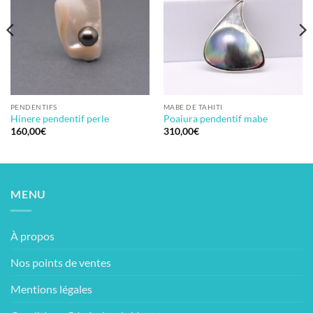
PENDENTIFS
MABE DE TAHITI
Hinere pendentif perle
Poaiura pendentif mabe
160,00
€
310,00
€
MENU
À propos
Nos points de ventes
Mentions légales