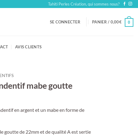
Tahiti Perles Création, qui sommes nous?
SE CONNECTER
PANIER /
0,00
€
0
ACT
AVIS CLIENTS
ENTIFS
ndentif mabe goutte
ndentif en argent et un mabe en forme de
e goutte de 22mm et de qualité A est sertie