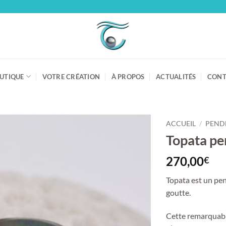
UTIQUE
VOTRE CRÉATION
À PROPOS
ACTUALITÉS
CONT
ACCUEIL
/
PEND
Topata pe
270,00
€
Topata est un pe
goutte.
Cette remarquabl