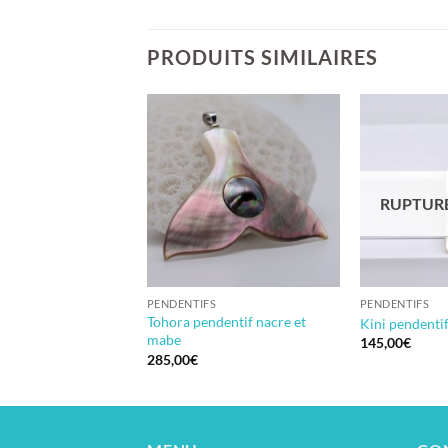
PRODUITS SIMILAIRES
RUPTURE
S
PENDENTIFS
PENDENTIFS
Tohora pendentif nacre et
dentif perle
Kini pendentif
mabe
145,00
€
285,00
€