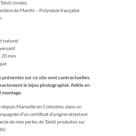
 Tahiti rondes
erlière de Manihi – Polynésie française
m
rt naturel
aversant
x 20 mm
ique
 présentes sur ce site sont contractuelles.
actement le bijou photographié, fidèle en
t montage.
e depuis Marseille en Colissimo, dans un
ompagnée d’un certificat d’origine attestant
ecte de mes perles de Tahiti produites sur
hi.