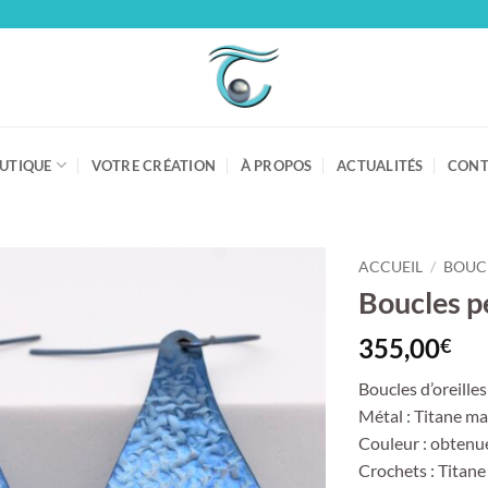
UTIQUE
VOTRE CRÉATION
À PROPOS
ACTUALITÉS
CONT
ACCUEIL
/
BOUCL
Boucles pe
355,00
€
Boucles d’oreilles
Métal : Titane ma
Couleur : obtenu
Crochets : Titane