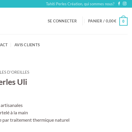
Tahiti Perles Création, qui sommes nous?
SE CONNECTER
PANIER /
0,00
€
0
ACT
AVIS CLIENTS
ES D'OREILLES
rles Uli
 artisanales
rtelé à la main
e par traitement thermique naturel