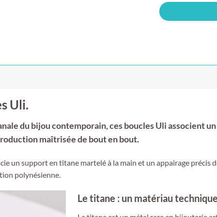
s Uli.
nale du bijou contemporain, ces boucles Uli associent un
production maîtrisée de bout en bout.
cie un support en titane martelé à la main et un appairage précis d
ation polynésienne.
Le titane : un matériau technique
Le titane est un métal rare en bijouterie a