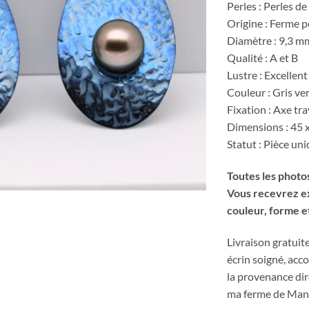
Perles : Perles de
Origine : Ferme p
Diamètre : 9,3 m
Qualité : A et B
Lustre : Excellent
Couleur : Gris ve
Fixation : Axe tr
Dimensions : 45 
Statut : Pièce un
Toutes les photos
Vous recevrez ex
couleur, forme e
Livraison gratuit
écrin soigné, acc
la provenance dir
ma ferme de Mani