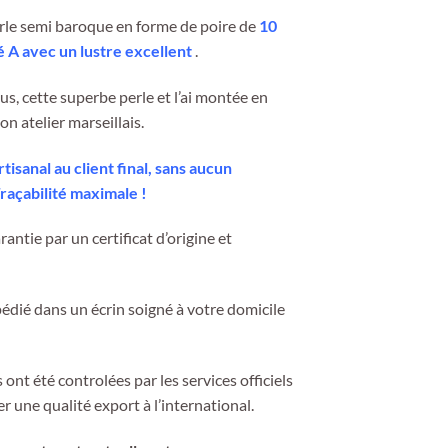
rle semi baroque en forme de poire de
10
é A avec un lustre excellent
.
ous, cette superbe perle et l’ai montée en
n atelier marseillais.
isanal au client final, sans aucun
raçabilité maximale !
rantie par un certificat d’origine et
pédié dans un écrin soigné à votre domicile
ont été controlées par les services officiels
er une qualité export à l’international.