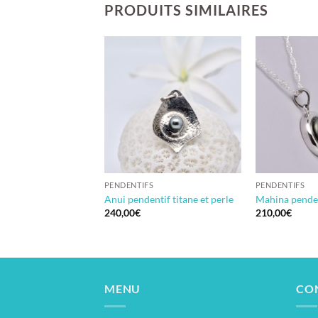
PRODUITS SIMILAIRES
S
PENDENTIFS
PENDENTIFS
dentif perle
Anui pendentif titane et perle
Mahina penden
240,00
€
210,00
€
MENU
CO