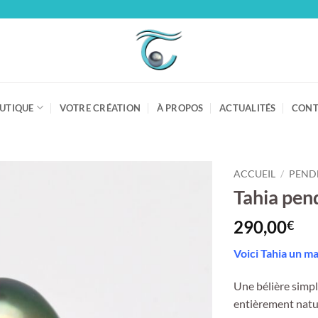
UTIQUE
VOTRE CRÉATION
À PROPOS
ACTUALITÉS
CONT
ACCUEIL
/
PEND
Tahia pend
290,00
€
Voici Tahia un m
Une bélière simpl
entièrement natu