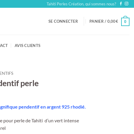
Tahiti Perles Création, qui sommes nous?
SE CONNECTER
PANIER /
0,00
€
0
ACT
AVIS CLIENTS
ENTIFS
entif perle
agnifique pendentif en argent 925 rhodié.
e pour perle de Tahiti d’un vert intense
rel