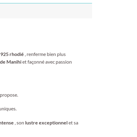
 925 rhodié
, renferme bien plus
l de Manihi
et façonné avec passion
 propose.
uniques.
intense
, son
lustre exceptionnel
et sa