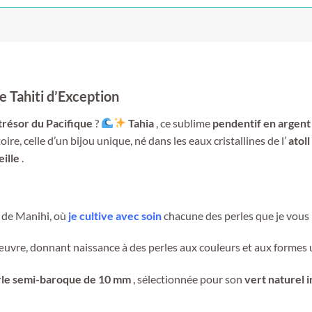
de Tahiti d’Exception
trésor du Pacifique
?
Tahia
, ce sublime
pendentif en argent
oire, celle d’un bijou unique, né dans les eaux cristallines de l’
atol
eille
.
…
 de Manihi, où
je cultive avec soin
chacune des perles que je vous
r œuvre, donnant naissance à des perles aux couleurs et aux formes 
rle semi-baroque de 10 mm
, sélectionnée pour son
vert naturel 