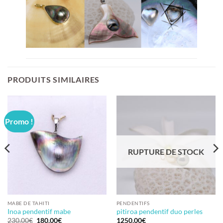
PRODUITS SIMILAIRES
Promo !
RUPTURE DE STOCK
MABE DE TAHITI
PENDENTIFS
Inoa pendentif mabe
pitiroa pendentif duo perles
Le
Le
230,00
€
180,00
€
1250,00
€