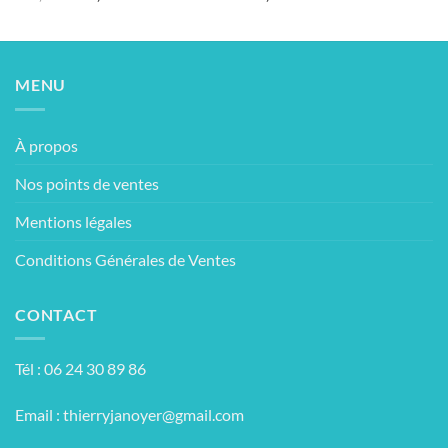
prix
prix
initial
actuel
était :
est :
230,00€.
180,00€.
MENU
À propos
Nos points de ventes
Mentions légales
Conditions Générales de Ventes
CONTACT
Tél : 06 24 30 89 86
Email :
thierryjanoyer@gmail.com