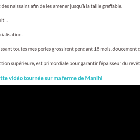
des naissains afin de les amener jusqu’à la taille greffable.
ti .
ialisation.
laissant toutes mes perles grossirent pendant 18 mois, doucement d
tion supérieure, est primordiale pour garantir l’épaisseur du revê
ette vidéo tournée sur ma ferme de Manihi