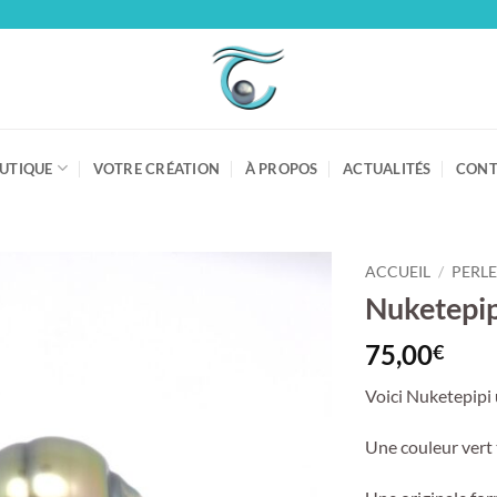
UTIQUE
VOTRE CRÉATION
À PROPOS
ACTUALITÉS
CONT
ACCUEIL
/
PERLE
Nuketepip
75,00
€
Voici Nuketepipi u
Une couleur vert t