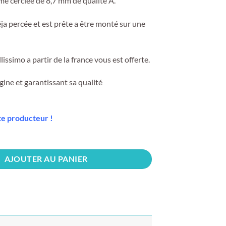
me cerclée de 8,7 mm de qualité A.
éja percée et est prête a être monté sur une
llissimo a partir de la france vous est offerte.
igine et garantissant sa qualité
te producteur !
AJOUTER AU PANIER