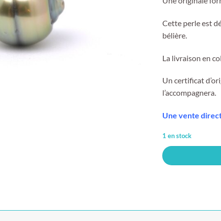
Une originale for
Cette perle est d
bélière.
La livraison en co
Un certificat d’or
l’accompagnera.
Une vente direc
1 en stock