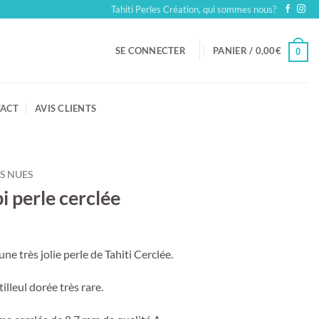
Tahiti Perles Création, qui sommes nous?
SE CONNECTER
PANIER /
0,00
€
0
ACT
AVIS CLIENTS
S NUES
i perle cerclée
ne très jolie perle de Tahiti Cerclée.
illeul dorée très rare.