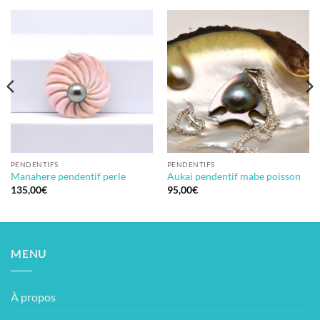
PENDENTIFS
PENDENTIFS
Manahere pendentif perle
Aukai pendentif mabe poisson
135,00
€
95,00
€
MENU
À propos