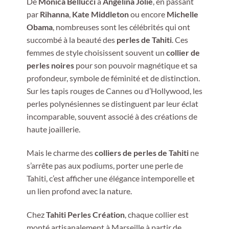
De
Monica Bellucci
à
Angelina Jolie
, en passant
par
Rihanna
,
Kate Middleton
ou encore
Michelle
Obama
, nombreuses sont les célébrités qui ont
succombé à la beauté des
perles de Tahiti
. Ces
femmes de style choisissent souvent un
collier de
perles noires
pour son pouvoir magnétique et sa
profondeur, symbole de féminité et de distinction.
Sur les tapis rouges de Cannes ou d’Hollywood, les
perles polynésiennes se distinguent par leur éclat
incomparable, souvent associé à des créations de
haute joaillerie.
Mais le charme des
colliers de perles de Tahiti
ne
s’arrête pas aux podiums, porter une perle de
Tahiti, c’est afficher une élégance intemporelle et
un lien profond avec la nature.
Chez
Tahiti Perles Création
, chaque collier est
monté artisanalement à Marseille à partir de