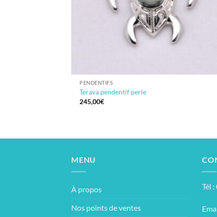
PENDENTIFS
Terava pendentif perle
245,00
€
MENU
CO
Tél 
À propos
Nos points de ventes
Emai