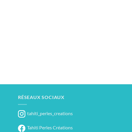
RÉSEAUX SOCIAUX
tahiti_perles_creations
Tahiti Perles Créations