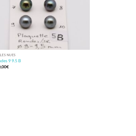
LES NUES
des 9 9.5 B
,00
€