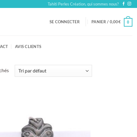
Tahiti Perles Création, qui sommes nous?
SE CONNECTER
PANIER /
0,00
€
0
ACT
AVIS CLIENTS
ichés