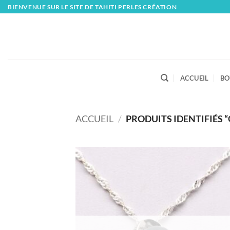
Skip
BIENVENUE SUR LE SITE DE TAHITI PERLES CRÉATION
to
content
ACCUEIL
BO
ACCUEIL
/
PRODUITS IDENTIFIÉS “