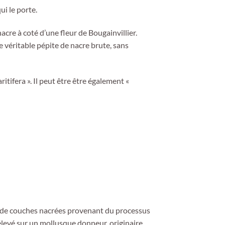
ui le porte.
acre à coté d’une fleur de Bougainvillier.
ne véritable pépite de nacre brute, sans
itifera ». Il peut être être également «
mée de couches nacrées provenant du processus
rélevé sur un mollusque donneur, originaire