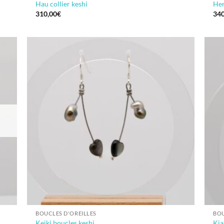
Hau collier keshi
Her
310,00
€
340
BOUCLES D'OREILLES
BOU
Keiki boucles keshi
Kia