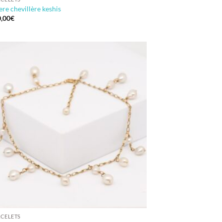
re chevillère keshis
,00
€
CELETS