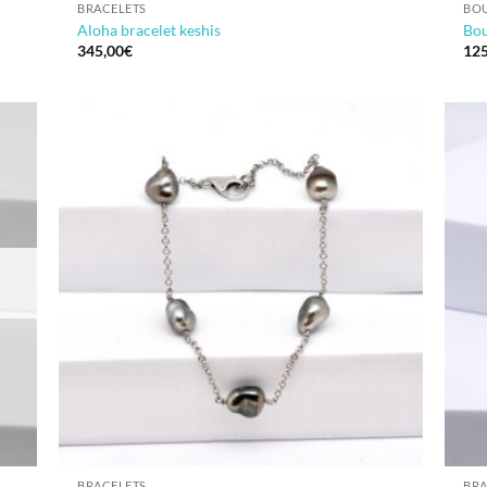
BRACELETS
BOU
Aloha bracelet keshis
Bou
345,00
€
125
BRACELETS
BRA