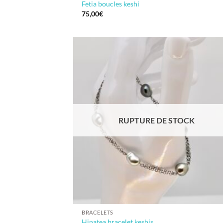
Fetia boucles keshi
75,00
€
RUPTURE DE STOCK
BRACELETS
Hinatea bracelet keshis