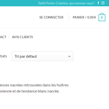
Tahiti Perles Création, qui sommes nous?
SE CONNECTER
PANIER /
0,00
€
0
ACT
AVIS CLIENTS
ltats
semences nacrées retrouvées dans les huîtres
nésienne et de tendance blanc nacrée.