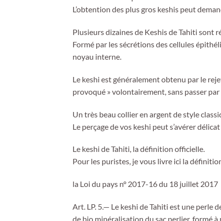
L’obtention des plus gros keshis peut demand
Plusieurs dizaines de Keshis de Tahiti sont r
Formé par les sécrétions des cellules épithéli
noyau interne.
Le keshi est généralement obtenu par le rejet 
provoqué » volontairement, sans passer par 
Un très beau collier en argent de style class
Le perçage de vos keshi peut s’avérer délicat
Le keshi de Tahiti, la définition officielle.
Pour les puristes, je vous livre ici la définitio
la Loi du pays n° 2017-16 du 18 juillet 2017
Art. LP. 5.— Le keshi de Tahiti est une perl
de bio minéralisation du sac perlier, formé 