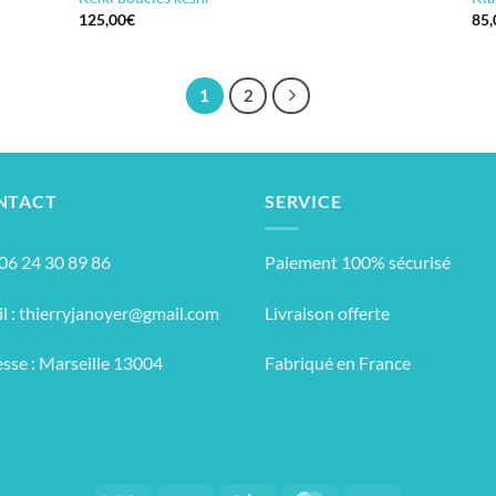
125,00
€
85,
1
2
NTACT
SERVICE
: 06 24 30 89 86
Paiement 100% sécurisé
l :
thierryjanoyer@gmail.com
Livraison offerte
sse : Marseille 13004
Fabriqué en France