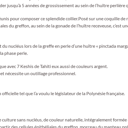
er jusqu’à 5 années de grossissement au sein de l’huître perlière q
éunis pour composer ce splendide collier.Posé sur une coquille de n
ales du greffon, au sein de la gonade de l’huître receveuse, c’est u
du nucléus lors de la greffe en perle d’une huître « pinctada margar
la phase perle.
ique avec 7 Keshis de Tahiti eux aussi de couleurs argent.
 et nécessite un outillage professionnel.
n officielle tel que l’a voulu le législateur de la Polynésie française.
e de culture sans nucléus, de couleur naturelle, intégralement for
à partir des cellules épithéliales du greffon, morceau du manteau p