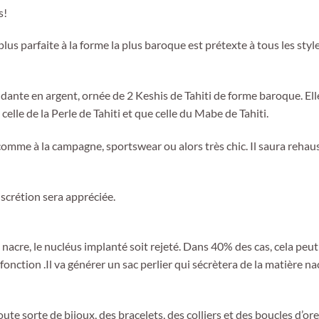
s!
plus parfaite à la forme la plus baroque est prétexte à tous les style
dante en argent, ornée de 2 Keshis de Tahiti de forme baroque. Ell
elle de la Perle de Tahiti et que celle du Mabe de Tahiti.
 comme à la campagne, sportswear ou alors très chic. Il saura rehaus
iscrétion sera appréciée.
 la nacre, le nucléus implanté soit rejeté. Dans 40% des cas, cela peu
fonction .Il va générer un sac perlier qui sécrètera de la matière n
te sorte de bijoux, des bracelets, des colliers et des boucles d’orei