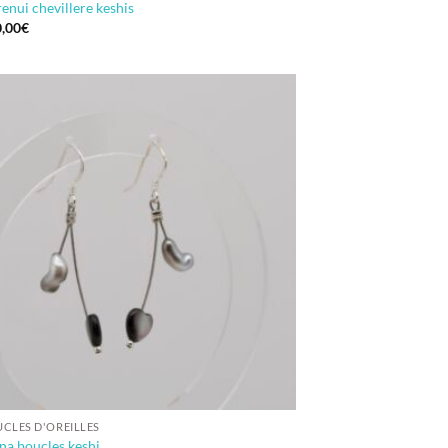
enui chevillere keshis
,00
€
CLES D'OREILLES
na boucles keshi