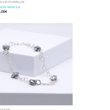
CLES D'OREILLES
cles keshi Lei
,00
€
CELETS