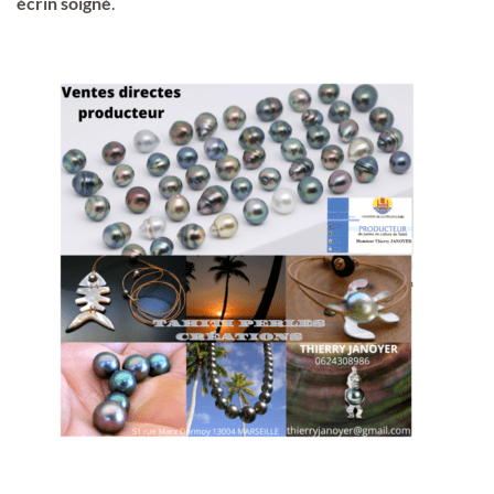
écrin soigné
.