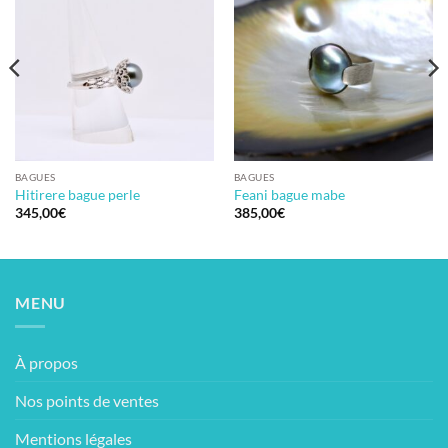
BAGUES
BAGUES
Hitirere bague perle
Feani bague mabe
345,00
€
385,00
€
MENU
À propos
Nos points de ventes
Mentions légales