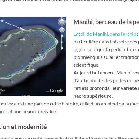
Manihi, berceau de la p
L’atoll de
Manihi
, dans l’archi
particulière dans l’histoire des
lagon isolé que la perliculture 
pionnier qui a su allier tradit
scientifique.
Aujourd’hui encore, Manihi res
d’authenticité : les perles qui 
reflets profonds
, leur
variété
nacre supérieure
.
portez ainsi une part de cette histoire, celle d’un archipel où la m
rels d’une beauté inégalée.
ition et modernité
 Ataheva épouse parfaitement le décolleté, offrant un équilibre ent