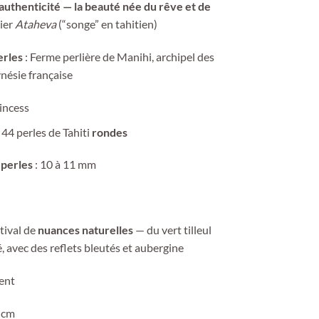
 authenticité — la beauté née du rêve et de
lier
Ataheva
(“songe” en tahitien)
erles
: Ferme perlière de Manihi, archipel des
nésie française
incess
 44 perles de Tahiti
rondes
 perles
: 10 à 11 mm
tival de
nuances naturelles
— du vert tilleul
é, avec des reflets bleutés et aubergine
lent
 cm