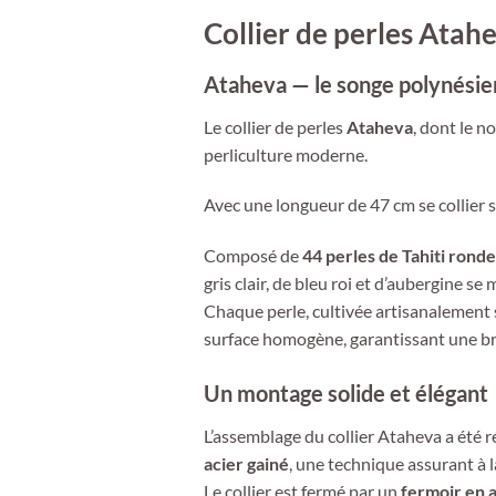
Collier de perles Atah
Ataheva — le songe polynésien
Le collier de perles
Ataheva
, dont le n
perliculture moderne.
Avec une longueur de 47 cm se collier s
Composé de
44 perles de Tahiti ronde
gris clair, de bleu roi et d’aubergine s
Chaque perle, cultivée artisanalement 
surface homogène, garantissant une bri
Un montage solide et élégant
L’assemblage du collier Ataheva a été ré
acier gainé
, une technique assurant à la
Le collier est fermé par un
fermoir en 