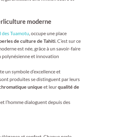
erliculture moderne
pel des Tuamotu
, occupe une place
perles de culture de Tahiti
. C’est sur ce
moderne est née, grâce à un savoir-faire
ion polynésienne et innovation
te un symbole d’excellence et
y sont produites se distinguent par leurs
 chromatique unique
et leur
qualité de
er et l’homme dialoguent depuis des
re élégance et confort. Chaque perle