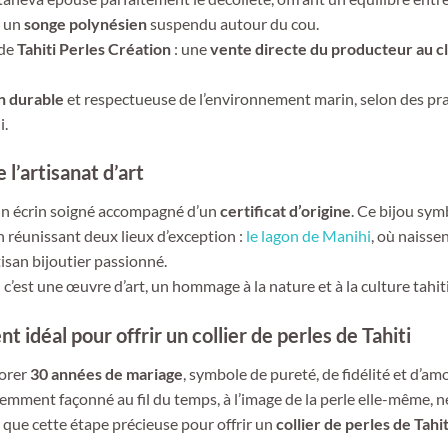
t un
songe polynésien
suspendu autour du cou.
 de
Tahiti Perles Création
: une
vente directe du producteur au cl
n durable
et respectueuse de l’environnement marin, selon des pra
i.
 l’artisanat d’art
 un écrin soigné accompagné d’un
certificat d’origine
. Ce bijou symb
en réunissant deux lieux d’exception :
le lagon de Manihi
, où naissen
isan bijoutier passionné.
: c’est une œuvre d’art, un hommage à la nature et à la culture tahit
 idéal pour offrir un collier de perles de Tahiti
norer
30 années de mariage
, symbole de pureté, de fidélité et d’am
tiemment façonné au fil du temps, à l’image de la perle elle-même, n
 que cette étape précieuse pour offrir un
collier de perles de Tahit