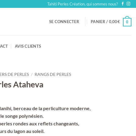
Tahiti Perles Création, qui sommes nous?
SE CONNECTER
PANIER /
0,00
€
0
ACT
AVIS CLIENTS
ERS DE PERLES
/
RANGS DE PERLES
erles Ataheva
anihi, berceau de la perliculture moderne,
le songe polynésien.
 perles rondes aux reflets changeants,
s du lagon au soleil.