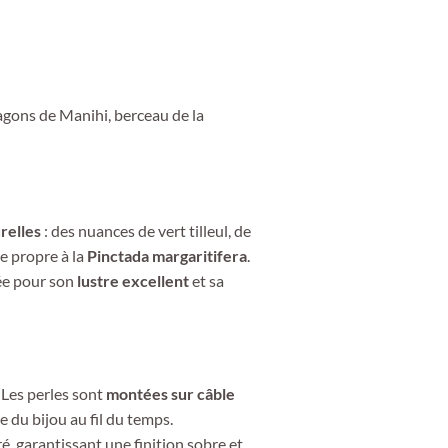
lagons de Manihi, berceau de la
relles
: des nuances de vert tilleul, de
ue propre à la
Pinctada margaritifera
.
ée pour son
lustre excellent
et sa
. Les perles sont
montées sur câble
le du bijou au fil du temps.
é, garantissant une finition sobre et