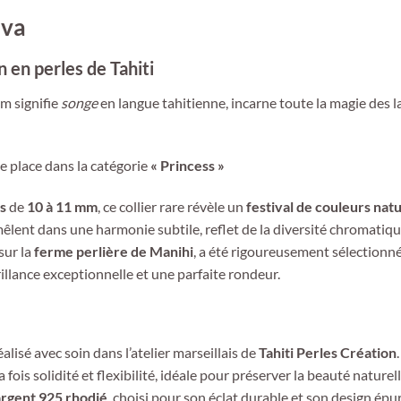
eva
 en perles de Tahiti
om signifie
songe
en langue tahitienne, incarne toute la magie des 
e place dans la catégorie
« Princess »
s
de
10 à 11 mm
, ce collier rare révèle un
festival de couleurs natu
e mêlent dans une harmonie subtile, reflet de la diversité chromatiq
sur la
ferme perlière de Manihi
, a été rigoureusement sélectionn
llance exceptionnelle et une parfaite rondeur.
alisé avec soin dans l’atelier marseillais de
Tahiti Perles Création
 fois solidité et flexibilité, idéale pour préserver la beauté naturel
argent 925 rhodié
, choisi pour son éclat durable et son design épur