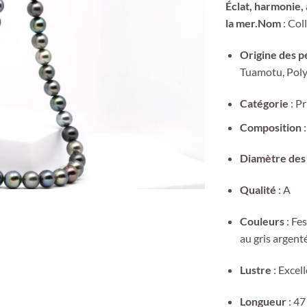
Éclat, harmonie,
la mer.Nom
: Col
Origine des p
Tuamotu, Poly
Catégorie
: Pr
Composition
:
Diamètre des
Qualité
: A
Couleurs
: Fes
au gris argent
Lustre
: Excel
Longueur
: 47