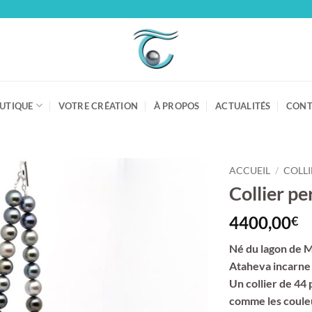
UTIQUE
VOTRE CRÉATION
À PROPOS
ACTUALITÉS
CONT
ACCUEIL
/
COLLI
Collier p
4400,00
€
Né du lagon de M
Ataheva incarne 
Un collier de 44
comme les couleur