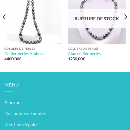
RUPTURE DE STOCK
COLLIERS DE PERLES
COLLIERS DE PERLES
Collier perles Ataheva
Aiao collier perles
4400,00
€
1250,00
€
MENU
À propos
Nos points de ventes
Mentions légales