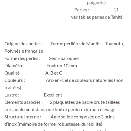
poignets)
baroques aux couleurs naturelles,
Perles : 11
deux plaquettes de nacre taillées
véritables perles de Tahiti
à Manihi.
Un bijou libre, né du lagon, en
circuit court.
Origine des perles : Ferme perlière de Manihi – Tuamotu,
Polynésie française
Forme des perles : Semi-baroques
Diamètre : Environ 10 mm
Qualité : A, B et C
Couleurs : Arc-en-ciel de couleurs naturelles (non
traitées)
Lustre : Excellent
Éléments associés : 2 plaquettes de nacre brute taillées
artisanalement dans une huître perlière de mon élevage
Structure interne : Âme solide composée de 3 brins
d’inox (mémoire de forme, robustesse, durabilité)