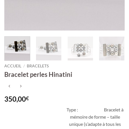
ACCUEIL
/
BRACELETS
Bracelet perles Hinatini
350,00
€
Type : Bracelet à
Hinatini, un bracelet brut et
mémoire de forme – taille
authentique.
unique (s’adapte à tous les
Onze perles de Tahiti semi-