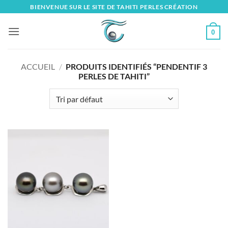
Skip
BIENVENUE SUR LE SITE DE TAHITI PERLES CRÉATION
to
content
0
ACCUEIL
/
PRODUITS IDENTIFIÉS “PENDENTIF 3
PERLES DE TAHITI”