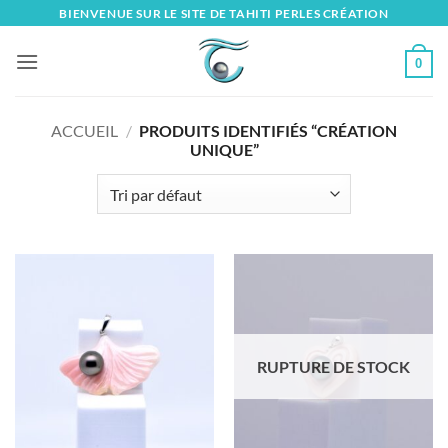
Skip
BIENVENUE SUR LE SITE DE TAHITI PERLES CRÉATION
to
content
0
ACCUEIL
/
PRODUITS IDENTIFIÉS “CRÉATION
UNIQUE”
RUPTURE DE STOCK