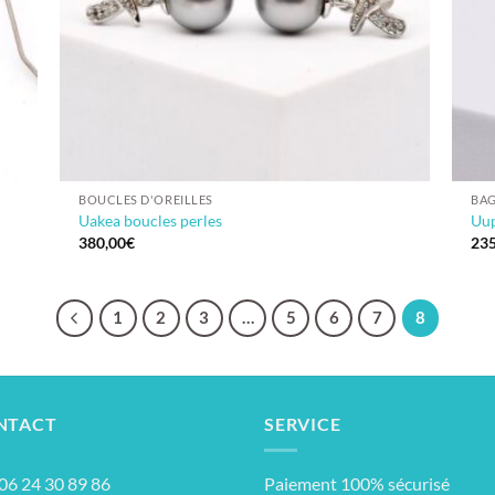
BOUCLES D'OREILLES
BA
Uakea boucles perles
Uup
380,00
€
235
1
2
3
…
5
6
7
8
NTACT
SERVICE
: 06 24 30 89 86
Paiement 100% sécurisé