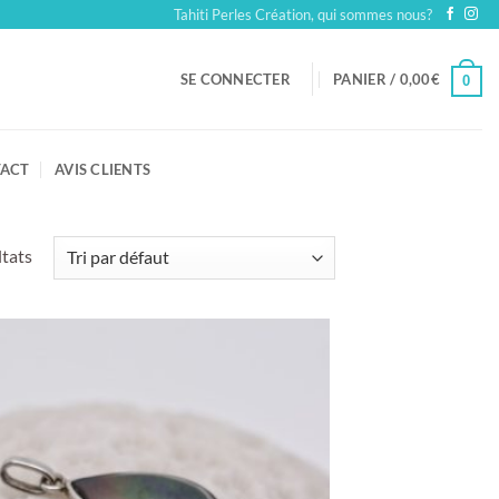
Tahiti Perles Création, qui sommes nous?
SE CONNECTER
PANIER /
0,00
€
0
ACT
AVIS CLIENTS
ltats