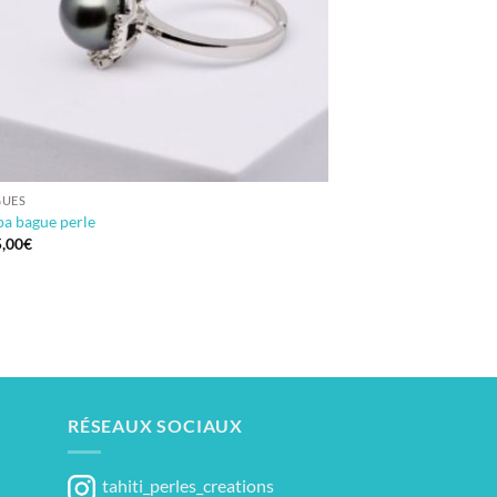
GUES
a bague perle
,00
€
RÉSEAUX SOCIAUX
tahiti_perles_creations