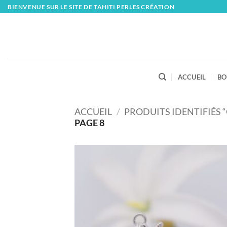
Skip
BIENVENUE SUR LE SITE DE TAHITI PERLES CRÉATION
to
content
ACCUEIL
BO
ACCUEIL
/
PRODUITS IDENTIFIÉS 
PAGE 8