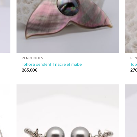
PENDENTIFS
PEN
Tohora pendentif nacre et mabe
Top
285,00
€
270