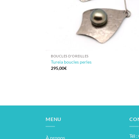
BOUCLES D'OREILLES
Tureia boucles perles
295,00
€
MENU
CO
Tél 
À propos