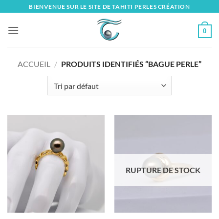
Skip
BIENVENUE SUR LE SITE DE TAHITI PERLES CRÉATION
to
content
0
ACCUEIL
/
PRODUITS IDENTIFIÉS “BAGUE PERLE”
RUPTURE DE STOCK