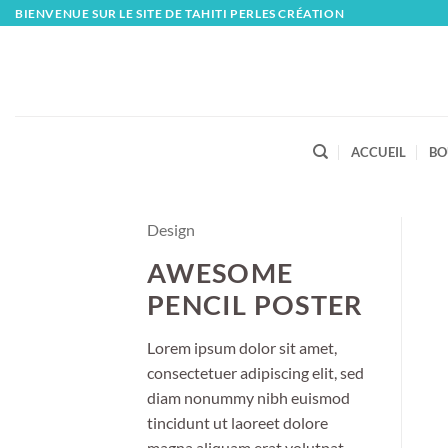
Skip
BIENVENUE SUR LE SITE DE TAHITI PERLES CRÉATION
to
content
ACCUEIL
BO
Design
AWESOME
PENCIL POSTER
Lorem ipsum dolor sit amet,
consectetuer adipiscing elit, sed
diam nonummy nibh euismod
tincidunt ut laoreet dolore
magna aliquam erat volutpat