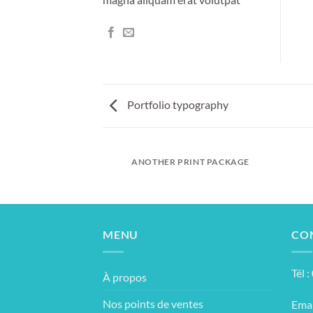
Portfolio typography
AZINE
ANOTHER PRINT PACKAGE
MENU
CO
Tél 
À propos
Nos points de ventes
Emai