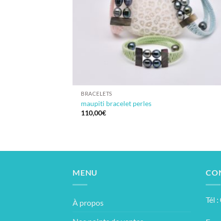
BRACELETS
maupiti bracelet perles
110,00
€
MENU
CO
Tél 
À propos