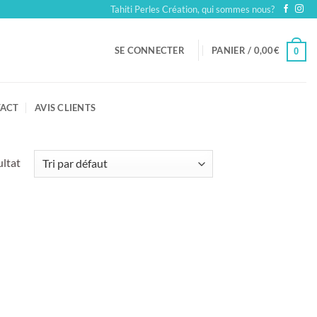
Tahiti Perles Création, qui sommes nous?
SE CONNECTER
PANIER /
0,00
€
0
ACT
AVIS CLIENTS
ultat