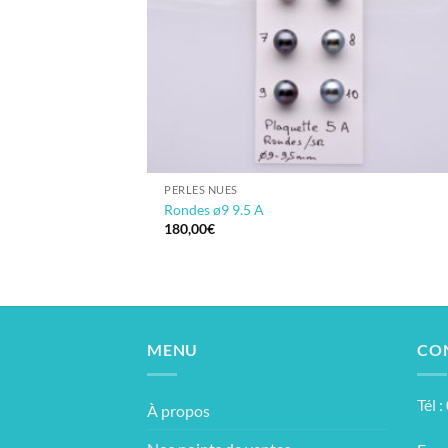
PERLES NUES
Rondes ø9 9.5 A
180,00
€
MENU
CO
Tél 
À propos