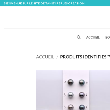
Skip
BIENVENUE SUR LE SITE DE TAHITI PERLES CRÉATION
to
content
ACCUEIL
BO
ACCUEIL
/
PRODUITS IDENTIFIÉS “