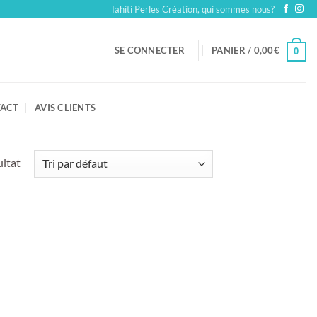
Tahiti Perles Création, qui sommes nous?
SE CONNECTER
PANIER /
0,00
€
0
ACT
AVIS CLIENTS
ultat