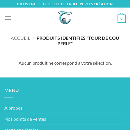
Skip
BIENVENUE SUR LE SITE DE TAHITI PERLES CRÉATION
to
content
0
ACCUEIL
/
PRODUITS IDENTIFIÉS “TOUR DE COU
PERLE”
Aucun produit ne correspond à votre sélection.
MENU
À propos
Nos points de ventes
Mentions légales