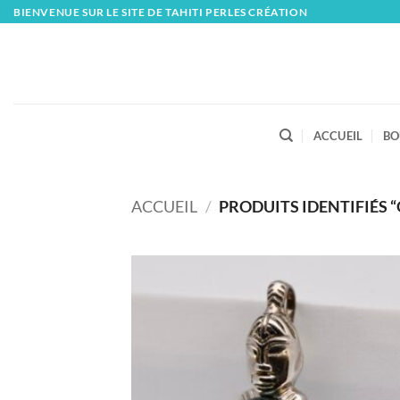
Skip
BIENVENUE SUR LE SITE DE TAHITI PERLES CRÉATION
to
content
ACCUEIL
BO
ACCUEIL
/
PRODUITS IDENTIFIÉS 