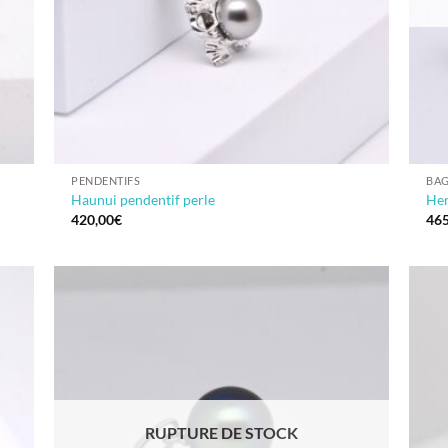
PENDENTIFS
BA
Haunui pendentif perle
Her
420,00
€
465
RUPTURE DE STOCK