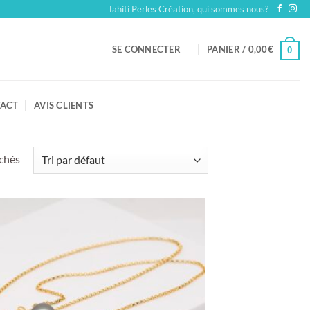
Tahiti Perles Création, qui sommes nous?
SE CONNECTER
PANIER /
0,00
€
0
ACT
AVIS CLIENTS
ichés