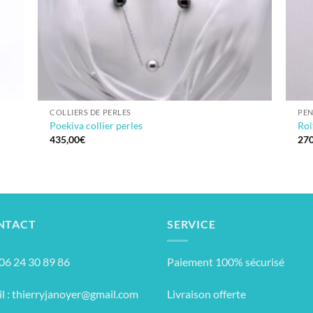
COLLIERS DE PERLES
PEN
Poekiva collier perles
Roi
435,00
€
270
NTACT
SERVICE
: 06 24 30 89 86
Paiement 100% sécurisé
l :
thierryjanoyer@gmail.com
Livraison offerte