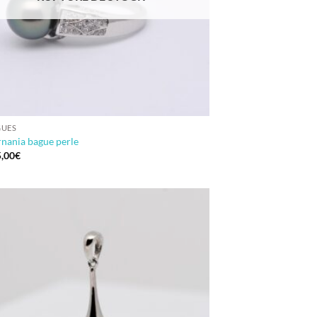
GUES
nania bague perle
,00
€