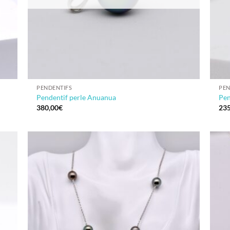
PENDENTIFS
PEN
Pendentif perle Anuanua
Pen
380,00
€
235