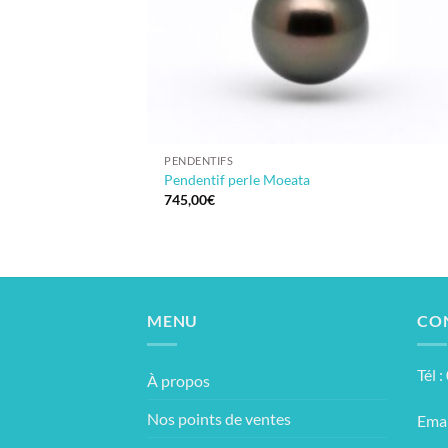
PENDENTIFS
Pendentif perle Moeata
745,00
€
MENU
CO
Tél 
À propos
Nos points de ventes
Emai