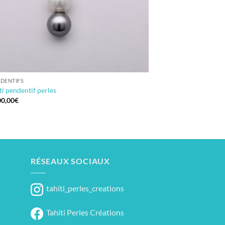
DENTIFS
ti pendentif perles
0,00
€
RÉSEAUX SOCIAUX
tahiti_perles_creations
Tahiti Perles Créations