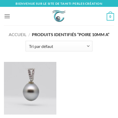
Skip
BIENVENUE SUR LE SITE DE TAHITI PERLES CRÉATION
to
content
0
ACCUEIL
/
PRODUITS IDENTIFIÉS “POIRE 10MM A”