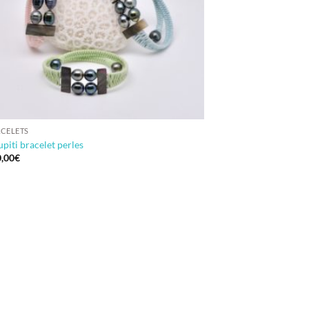
CELETS
piti bracelet perles
,00
€