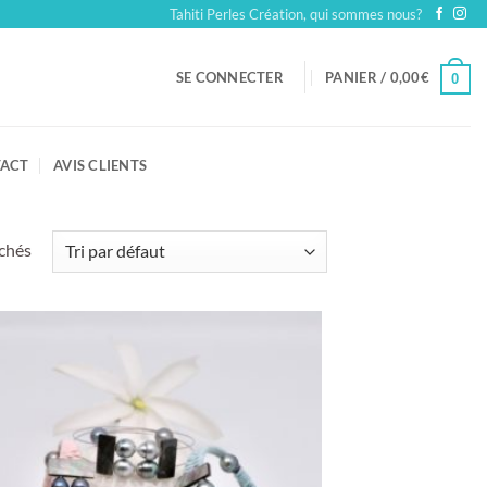
Tahiti Perles Création, qui sommes nous?
SE CONNECTER
PANIER /
0,00
€
0
ACT
AVIS CLIENTS
ichés