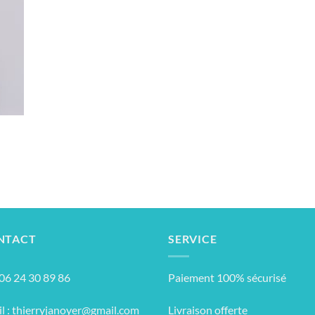
NTACT
SERVICE
: 06 24 30 89 86
Paiement 100% sécurisé
l :
thierryjanoyer@gmail.com
Livraison offerte