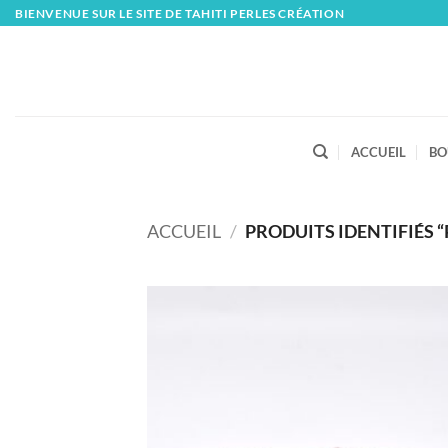
Skip
BIENVENUE SUR LE SITE DE TAHITI PERLES CRÉATION
to
content
ACCUEIL
BO
ACCUEIL
/
PRODUITS IDENTIFIÉS “