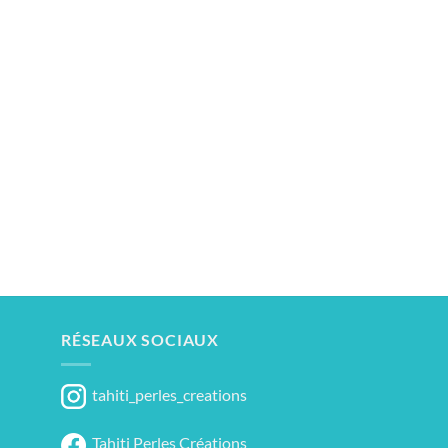
RÉSEAUX SOCIAUX
tahiti_perles_creations
Tahiti Perles Créations