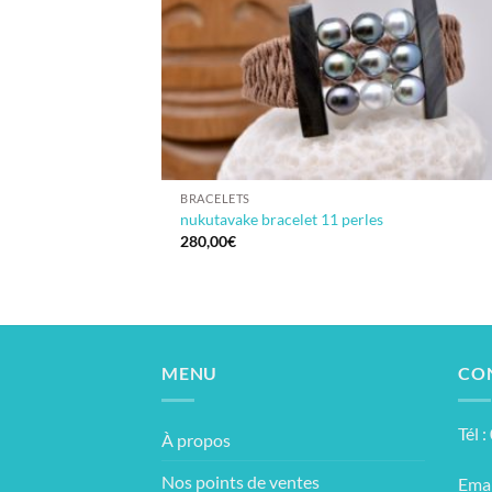
BRACELETS
nukutavake bracelet 11 perles
280,00
€
MENU
CO
Tél 
À propos
Nos points de ventes
Emai