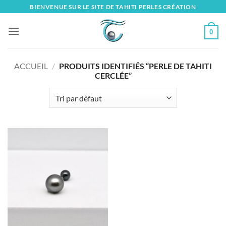
Skip
BIENVENUE SUR LE SITE DE TAHITI PERLES CRÉATION
to
content
0
ACCUEIL
/
PRODUITS IDENTIFIÉS “PERLE DE TAHITI
CERCLÉE”