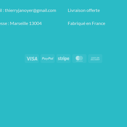
l :
thierryjanoyer@gmail.com
Livraison offerte
sse : Marseille 13004
Fabriqué en France
Visa
PayPal
Stripe
MasterCard
Cash
On
Delivery