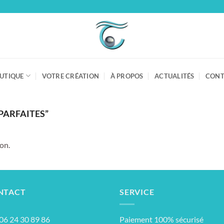
UTIQUE
VOTRE CRÉATION
À PROPOS
ACTUALITÉS
CONT
PARFAITES”
on.
NTACT
SERVICE
: 06 24 30 89 86
Paiement 100% sécurisé