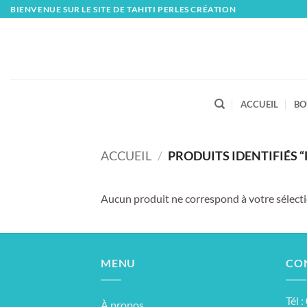
Skip
BIENVENUE SUR LE SITE DE TAHITI PERLES CRÉATION
to
content
ACCUEIL
BO
ACCUEIL
/
PRODUITS IDENTIFIÉS “
Aucun produit ne correspond à votre sélecti
MENU
CO
Tél 
À propos