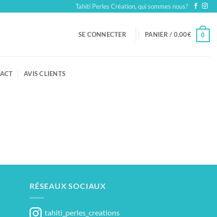
Tahiti Perles Création, qui sommes nous?
SE CONNECTER
PANIER /
0,00
€
0
ACT
AVIS CLIENTS
RÉSEAUX SOCIAUX
tahiti_perles_creations