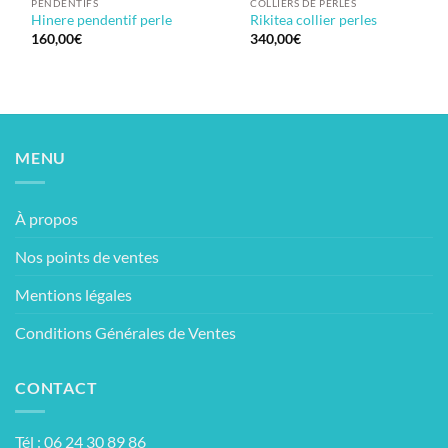
PENDENTIFS
COLLIERS DE PERLES
Hinere pendentif perle
Rikitea collier perles
160,00
€
340,00
€
MENU
À propos
Nos points de ventes
Mentions légales
Conditions Générales de Ventes
CONTACT
Tél : 06 24 30 89 86