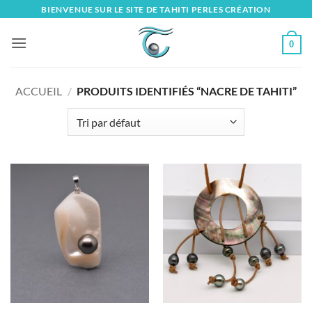
Skip
BIENVENUE SUR LE SITE DE TAHITI PERLES CRÉATION
to
content
0
ACCUEIL
/
PRODUITS IDENTIFIÉS “NACRE DE TAHITI”