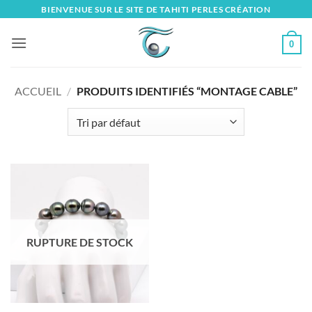
Skip
BIENVENUE SUR LE SITE DE TAHITI PERLES CRÉATION
to
content
0
ACCUEIL
/
PRODUITS IDENTIFIÉS “MONTAGE CABLE”
RUPTURE DE STOCK