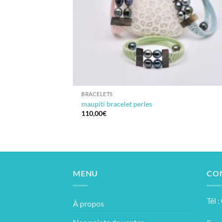
BRACELETS
maupiti bracelet perles
110,00
€
MENU
CO
Tél 
À propos