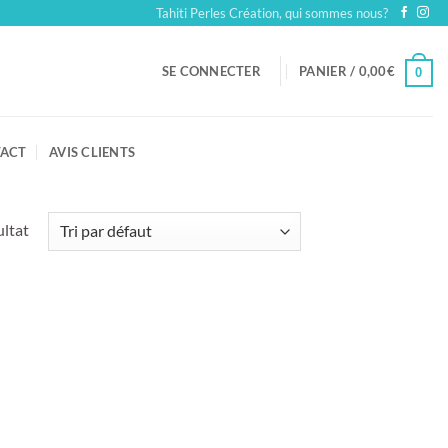
Tahiti Perles Création, qui sommes nous?
SE CONNECTER
PANIER /
0,00
€
0
ACT
AVIS CLIENTS
ultat