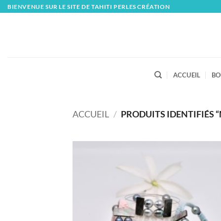
Skip
BIENVENUE SUR LE SITE DE TAHITI PERLES CRÉATION
to
content
ACCUEIL
BO
ACCUEIL
/
PRODUITS IDENTIFIÉS 