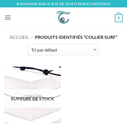
Skip
BIENVENUE SUR LE SITE DE TAHITI PERLES CRÉATION
to
content
0
ACCUEIL
/
PRODUITS IDENTIFIÉS “COLLIER SURF”
RUPTURE DE STOCK