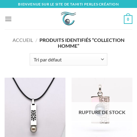
Skip
BIENVENUE SUR LE SITE DE TAHITI PERLES CRÉATION
to
content
0
ACCUEIL
/
PRODUITS IDENTIFIÉS “COLLECTION
HOMME”
RUPTURE DE STOCK