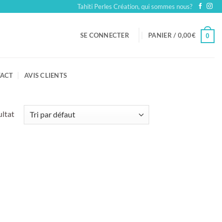
Tahiti Perles Création, qui sommes nous?
SE CONNECTER
PANIER /
0,00
€
0
ACT
AVIS CLIENTS
ultat