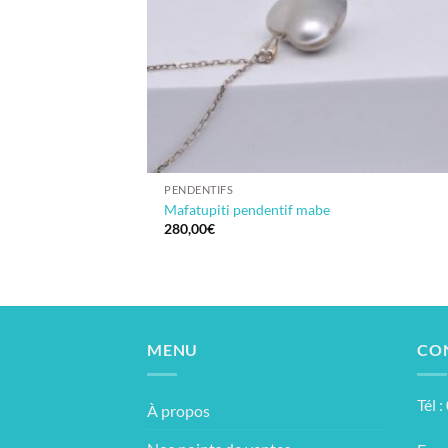
PENDENTIFS
Mafatupiti pendentif mabe
280,00
€
MENU
CO
Tél 
À propos