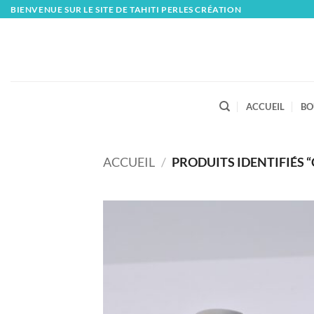
Skip
BIENVENUE SUR LE SITE DE TAHITI PERLES CRÉATION
to
content
ACCUEIL
BO
ACCUEIL
/
PRODUITS IDENTIFIÉS 