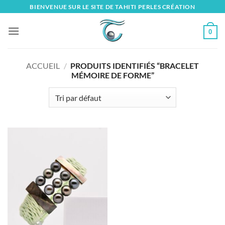
Skip
BIENVENUE SUR LE SITE DE TAHITI PERLES CRÉATION
to
content
0
ACCUEIL
/
PRODUITS IDENTIFIÉS “BRACELET
MÉMOIRE DE FORME”