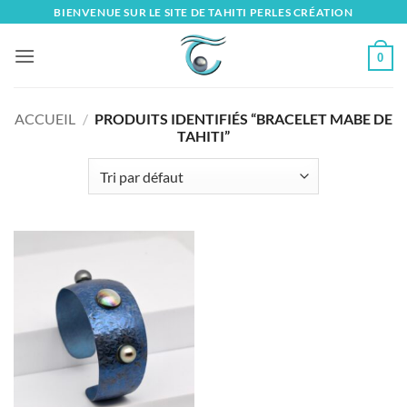
Skip
BIENVENUE SUR LE SITE DE TAHITI PERLES CRÉATION
to
content
0
ACCUEIL
/
PRODUITS IDENTIFIÉS “BRACELET MABE DE
TAHITI”