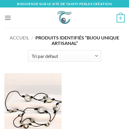
Skip
BIENVENUE SUR LE SITE DE TAHITI PERLES CRÉATION
to
content
0
ACCUEIL
/
PRODUITS IDENTIFIÉS “BIJOU UNIQUE
ARTISANAL”