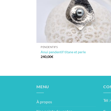
PENDENTIFS
Anui pendentif titane et perle
240,00
€
MENU
CO
Tél 
À propos