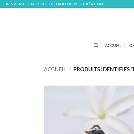
Skip
BIENVENUE SUR LE SITE DE TAHITI PERLES CRÉATION
to
content
ACCUEIL
BO
ACCUEIL
/
PRODUITS IDENTIFIÉS “