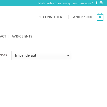
Tahiti Perles Création, qui sommes nous?
SE CONNECTER
PANIER /
0,00
€
0
ACT
AVIS CLIENTS
ichés