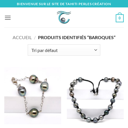
Skip
BIENVENUE SUR LE SITE DE TAHITI PERLES CRÉATION
to
content
0
ACCUEIL
/
PRODUITS IDENTIFIÉS “BAROQUES”