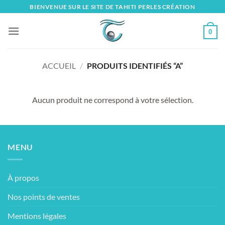
Skip
BIENVENUE SUR LE SITE DE TAHITI PERLES CRÉATION
to
content
0
ACCUEIL
/
PRODUITS IDENTIFIÉS “A”
Aucun produit ne correspond à votre sélection.
MENU
À propos
Nos points de ventes
Mentions légales