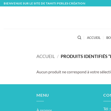
Skip
BIENVENUE SUR LE SITE DE TAHITI PERLES CRÉATION
to
content
ACCUEIL
BO
ACCUEIL
/
PRODUITS IDENTIFIÉS “
Aucun produit ne correspond à votre sélecti
MENU
CO
Tél 
À propos