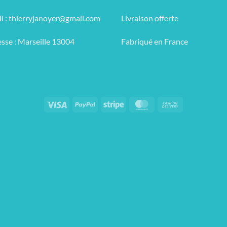
l :
thierryjanoyer@gmail.com
Livraison offerte
sse : Marseille 13004
Fabriqué en France
Visa
PayPal
Stripe
MasterCard
Cash
On
Delivery