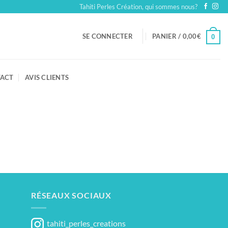
Tahiti Perles Création, qui sommes nous?
SE CONNECTER
PANIER /
0,00
€
0
ACT
AVIS CLIENTS
RÉSEAUX SOCIAUX
tahiti_perles_creations